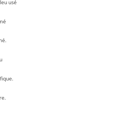
bleu usé
imé
mé.
au
fique.
re.