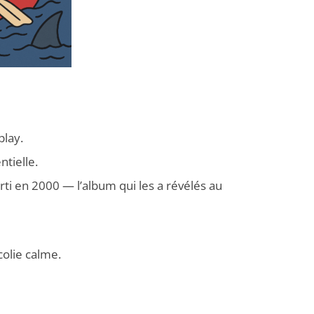
play.
tielle.
orti en 2000 — l’album qui les a révélés au
olie calme.